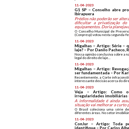
11-04-2023
G1 SP – Conselho abre p
Ibirapuera
Prédios não poderão ser alter
dificultar a privatização d
equipamentos. Doria planejava
O Conselho Municipal de Preserva
(Conpresp) votou nesta segunda-feir
11-04-2023
Migalhas – Artigo: Série – q
laje? – Por Danilo Pacheco, 
Nossa opinião conclusiva sobre a nat
legal do direito de laje...
11-04-2023
Migalhas – Artigo: Revogaç
ser fundamentada – Por Kari
Recentemente, a Corte infraconsti
interessante decisão acerca do dire
11-04-2023
Veja – Artigo: Como o
irregularidades imobiliárias
A informalidade é ainda assu
situação vai melhorar a curto 
O Brasil coleciona uma série de
diferentes áreas. No setor imobiliár
11-04-2023
ConJur – Artigo: Toda 
identifique – Por Carlos Alb