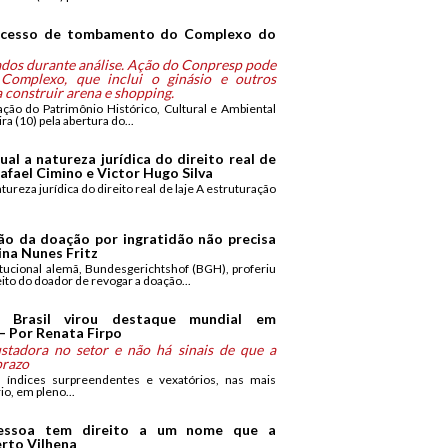
rocesso de tombamento do Complexo do
ados durante análise. Ação do Conpresp pode
o Complexo, que inclui o ginásio e outros
 construir arena e shopping.
ção do Patrimônio Histórico, Cultural e Ambiental
a (10) pela abertura do...
ual a natureza jurídica do direito real de
Rafael Cimino e Victor Hugo Silva
ureza jurídica do direito real de laje A estruturação
ão da doação por ingratidão não precisa
na Nunes Fritz
tucional alemã, Bundesgerichtshof (BGH), proferiu
ito do doador de revogar a doação...
 Brasil virou destaque mundial em
 – Por Renata Firpo
stadora no setor e não há sinais de que a
prazo
 índices surpreendentes e vexatórios, nas mais
io, em pleno...
pessoa tem direito a um nome que a
erto Vilhena