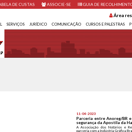
BELA DE CUSTAS
ASSOCIE-SE
GUIA DE RECOLHIMENT
Área res
L
SERVIÇOS
JURÍDICO
COMUNICAÇÃO
CURSOS E PALESTRAS
P
11-04-2023
Parceria entre Anoreg/BR e
segurança da Apostila da Ha
A Associação dos Notários e Re
parceria com a Indústria Gráfica Bras