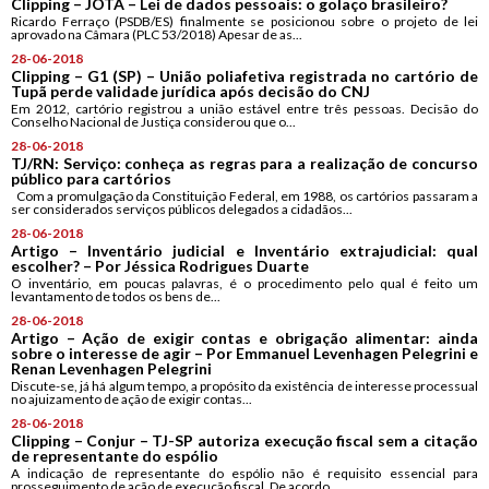
Clipping – JOTA – Lei de dados pessoais: o golaço brasileiro?
Ricardo Ferraço (PSDB/ES) finalmente se posicionou sobre o projeto de lei
aprovado na Câmara (PLC 53/2018) Apesar de as...
28-06-2018
Clipping – G1 (SP) – União poliafetiva registrada no cartório de
Tupã perde validade jurídica após decisão do CNJ
Em 2012, cartório registrou a união estável entre três pessoas. Decisão do
Conselho Nacional de Justiça considerou que o...
28-06-2018
TJ/RN: Serviço: conheça as regras para a realização de concurso
público para cartórios
Com a promulgação da Constituição Federal, em 1988, os cartórios passaram a
ser considerados serviços públicos delegados a cidadãos...
28-06-2018
Artigo – Inventário judicial e Inventário extrajudicial: qual
escolher? – Por Jéssica Rodrigues Duarte
O inventário, em poucas palavras, é o procedimento pelo qual é feito um
levantamento de todos os bens de...
28-06-2018
Artigo – Ação de exigir contas e obrigação alimentar: ainda
sobre o interesse de agir – Por Emmanuel Levenhagen Pelegrini e
Renan Levenhagen Pelegrini
Discute-se, já há algum tempo, a propósito da existência de interesse processual
no ajuizamento de ação de exigir contas...
28-06-2018
Clipping – Conjur – TJ-SP autoriza execução fiscal sem a citação
de representante do espólio
A indicação de representante do espólio não é requisito essencial para
prosseguimento de ação de execução fiscal. De acordo...