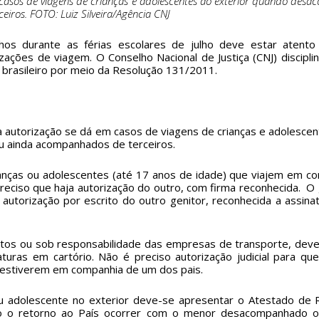
 casos de viagens de crianças e adolescentes ao exterior quando de
iros. FOTO: Luiz Silveira/Agência CNJ
lhos durante as férias escolares de julho deve estar atent
zações de viagem. O Conselho Nacional de Justiça (CNJ) discipl
 brasileiro por meio da
Resolução 131/2011.
a autorização se dá em casos de viagens de crianças e adolesc
u ainda acompanhados de terceiros.
rianças ou adolescentes (até 17 anos de idade) que viajem em co
 preciso que haja autorização do outro, com firma reconhecida. 
utorização por escrito do outro genitor, reconhecida a assinat
tos ou sob responsabilidade das empresas de transporte, deve
turas em cartório. Não é preciso autorização judicial para que
 estiverem em companhia de um dos pais.
u adolescente no exterior deve-se apresentar o Atestado de R
do o retorno ao País ocorrer com o menor desacompanhado o