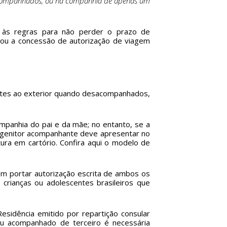
sacompanhados, ou na companhia de apenas um
o às regras para não perder o prazo de
inou a concessão de autorização de viagem
entes ao exterior quando desacompanhados,
mpanhia do pai e da mãe; no entanto, se a
O genitor acompanhante deve apresentar no
ura em cartório. Confira
aqui o modelo de
m portar autorização escrita de ambos os
 crianças ou adolescentes brasileiros que
esidência emitido por repartição consular
u acompanhado de terceiro é necessária