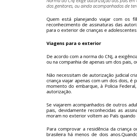
Norma do CNJ exige autorização dos pais em
dos genitores, ou ainda acompanhados de terce
Quem está planejando viajar com os fi
reconhecimento de assinaturas das autori
para o exterior de crianças e adolescentes
Viagens para o exterior
De acordo com a norma do CNJ, a exigênci
ou na companhia de apenas um dos pais, o
Não necessitam de autorização judicial c
criança viajar apenas com um dos dois, é
momento do embarque, à Policia Federal, a
autorização.
Se viajarem acompanhados de outros adul
pais, devidamente reconhecidas as assina
moram no exterior voltem ao País quando
Para comprovar a residência da criança o
brasileira há menos de dois anos.Quan