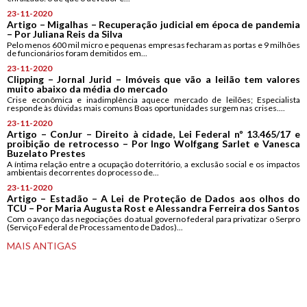
23-11-2020
Artigo – Migalhas – Recuperação judicial em época de pandemia
– Por Juliana Reis da Silva
Pelo menos 600 mil micro e pequenas empresas fecharam as portas e 9 milhões
de funcionários foram demitidos em...
23-11-2020
Clipping – Jornal Jurid – Imóveis que vão a leilão tem valores
muito abaixo da média do mercado
Crise econômica e inadimplência aquece mercado de leilões; Especialista
responde às dúvidas mais comuns Boas oportunidades surgem nas crises....
23-11-2020
Artigo – ConJur – Direito à cidade, Lei Federal nº 13.465/17 e
proibição de retrocesso – Por Ingo Wolfgang Sarlet e Vanesca
Buzelato Prestes
A íntima relação entre a ocupação do território, a exclusão social e os impactos
ambientais decorrentes do processo de...
23-11-2020
Artigo – Estadão – A Lei de Proteção de Dados aos olhos do
TCU – Por Maria Augusta Rost e Alessandra Ferreira dos Santos
Com o avanço das negociações do atual governo federal para privatizar o Serpro
(Serviço Federal de Processamento de Dados)...
MAIS ANTIGAS