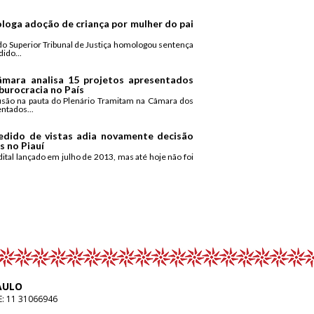
ologa adoção de criança por mulher do pai
do Superior Tribunal de Justiça homologou sentença
ido...
mara analisa 15 projetos apresentados
burocracia no País
usão na pauta do Plenário Tramitam na Câmara dos
ntados...
Pedido de vistas adia novamente decisão
s no Piauí
ital lançado em julho de 2013, mas até hoje não foi
AULO
E:
11 31066946