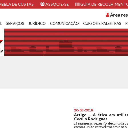
BELA DE CUSTAS
ASSOCIE-SE
GUIA DE RECOLHIMENT
Área res
L
SERVIÇOS
JURÍDICO
COMUNICAÇÃO
CURSOS E PALESTRAS
P
20-03-2018
Artigo – A ética em utili
Cecílio Rodrigues
Já inúmeras vezes foi decantada as
como a união estável trazem e não..