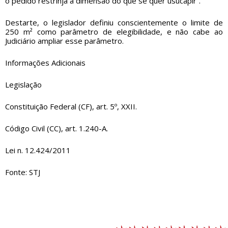
o pedido restrinja a dimensão do que se quer usucapir”.
Destarte, o legislador definiu conscientemente o limite de
250 m² como parâmetro de elegibilidade, e não cabe ao
Judiciário ampliar esse parâmetro.
Informações Adicionais
Legislação
Constituição Federal (CF),
art. 5º, XXII
.
Código Civil (CC),
art. 1.240-A
.
Lei n. 12.424/2011
Fonte: STJ