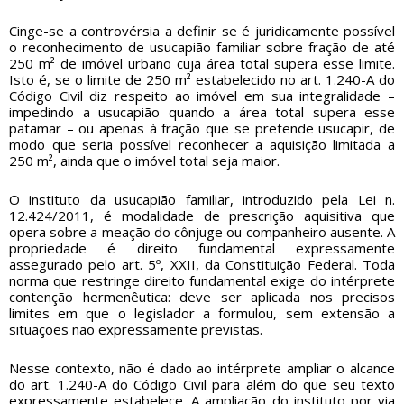
Cinge-se a controvérsia a definir se é juridicamente possível
o reconhecimento de usucapião familiar sobre fração de até
250 m² de imóvel urbano cuja área total supera esse limite.
Isto é, se o limite de 250 m² estabelecido no art. 1.240-A do
Código Civil diz respeito ao imóvel em sua integralidade –
impedindo a usucapião quando a área total supera esse
patamar – ou apenas à fração que se pretende usucapir, de
modo que seria possível reconhecer a aquisição limitada a
250 m², ainda que o imóvel total seja maior.
O instituto da usucapião familiar, introduzido pela Lei n.
12.424/2011, é modalidade de prescrição aquisitiva que
opera sobre a meação do cônjuge ou companheiro ausente. A
propriedade é direito fundamental expressamente
assegurado pelo art. 5º, XXII, da Constituição Federal. Toda
norma que restringe direito fundamental exige do intérprete
contenção hermenêutica: deve ser aplicada nos precisos
limites em que o legislador a formulou, sem extensão a
situações não expressamente previstas.
Nesse contexto, não é dado ao intérprete ampliar o alcance
do art. 1.240-A do Código Civil para além do que seu texto
expressamente estabelece. A ampliação do instituto por via