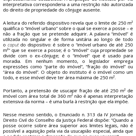
interpretativa corresponderia a uma restrição não autorizada
do direito de propriedade do cônjuge ausente.
A leitura do referido dispositivo revela que o limite de 250 m²
qualifica o “imóvel urbano” sobre o qual se exerce a posse – e
não a fração que se pretende adquirir. A palavra “imóvel” é
utilizada no singular e de forma unitária ao longo de todo
o
caput
do dispositivo: é sobre o “imóvel urbano de até 250
m²” que se exerce a posse; é o “imóvel” cuja propriedade se
divide com o ex-cônjuge; é o “imóvel” que é usado para
moradia. Em nenhum momento, o legislador emprega
expressões como “parte do imóvel”, “fração do imóvel” ou
“área do imóvel”. O objeto do instituto é o imóvel como um
todo, e esse imóvel deve ter área máxima de 250 m².
Portanto, a pretensão de usucapir fração de até 250 m² de
imóvel com área total de 360 m² não é apenas interpretação
extensiva da norma – é uma burla à restrição que ela impõe.
Nesse mesmo sentido, o Enunciado n. 313 da IV Jornada de
Direito Civil do Conselho da Justiça Federal dispõe: “Quando a
posse ocorre sobre área superior aos limites legais, não é
possível a aquisição pela via da usucapião especial, ainda que