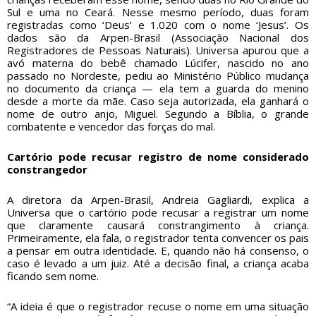
Sul e uma no Ceará. Nesse mesmo período, duas foram
registradas como ‘Deus’ e 1.020 com o nome ‘Jesus’. Os
dados são da Arpen-Brasil (Associação Nacional dos
Registradores de Pessoas Naturais). Universa apurou que a
avó materna do bebê chamado Lúcifer, nascido no ano
passado no Nordeste, pediu ao Ministério Público mudança
no documento da criança — ela tem a guarda do menino
desde a morte da mãe. Caso seja autorizada, ela ganhará o
nome de outro anjo, Miguel. Segundo a Bíblia, o grande
combatente e vencedor das forças do mal.
Cartório pode recusar registro de nome considerado
constrangedor
A diretora da Arpen-Brasil, Andreia Gagliardi, explica a
Universa que o cartório pode recusar a registrar um nome
que claramente causará constrangimento à criança.
Primeiramente, ela fala, o registrador tenta convencer os pais
a pensar em outra identidade. E, quando não há consenso, o
caso é levado a um juiz. Até a decisão final, a criança acaba
ficando sem nome.
“A ideia é que o registrador recuse o nome em uma situação