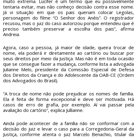
muito extrema. Lúcifer é um termo que eu possivelmente
tentaria evitar, mas não conheço decisão contra esse nome.
Já vi situação em que os pais queriam colocar Legolas,
personagem do filme “O Senhor dos Anéis”. O registrador
recusou, mas o juiz do caso autorizou porque entendeu que é
preciso também preservar a escolha dos pais”, afirma
Andreia.
Agora, caso a pessoa, já maior de idade, queira trocar de
nome, ela poderá ir diretamente ao cartório ou buscar por
seus direitos por meio da Justiça. Mas não é em toda ocasião
que se consegue fazer a mudança, conforme lista a advogada
Julianne Melo, presidente da Comissão Especial de Defesa
dos Direitos da Criança e do Adolescente da OAB-CE (Ordem
dos Advogados do Brasil).
“A troca de nome não pode prejudicar os nomes de família.
Ela é feita de forma excepcional e deve ser motivada. Há
casos de erro de grafia, por exemplo. Aí vai passar pela
avaliação do cartório”, explica Jullianne.
Ainda pode acontecer de a família não se conformar com a
decisão do juiz e levar o caso para a Corregedoria-Geral da
Justiça, conforme atenta o juiz Marcelo Benachio, titular da