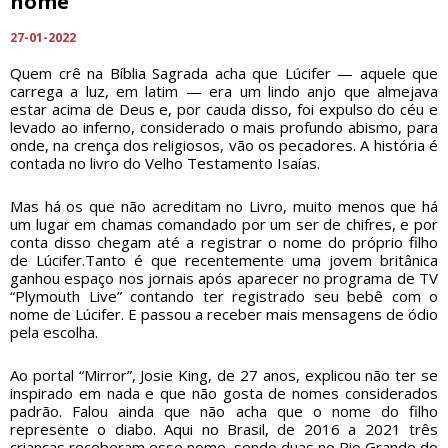
nome
27-01-2022
Quem crê na Bíblia Sagrada acha que Lúcifer — aquele que
carrega a luz, em latim — era um lindo anjo que almejava
estar acima de Deus e, por cauda disso, foi expulso do céu e
levado ao inferno, considerado o mais profundo abismo, para
onde, na crença dos religiosos, vão os pecadores. A história é
contada no livro do Velho Testamento Isaías.
Mas há os que não acreditam no Livro, muito menos que há
um lugar em chamas comandado por um ser de chifres, e por
conta disso chegam até a registrar o nome do próprio filho
de Lúcifer.Tanto é que recentemente uma jovem britânica
ganhou espaço nos jornais após aparecer no programa de TV
“Plymouth Live” contando ter registrado seu bebê com o
nome de Lúcifer. E passou a receber mais mensagens de ódio
pela escolha.
Ao portal “Mirror”, Josie King, de 27 anos, explicou não ter se
inspirado em nada e que não gosta de nomes considerados
padrão. Falou ainda que não acha que o nome do filho
represente o diabo. Aqui no Brasil, de 2016 a 2021 três
crianças receberam esse nome, sendo duas no Rio Grande do