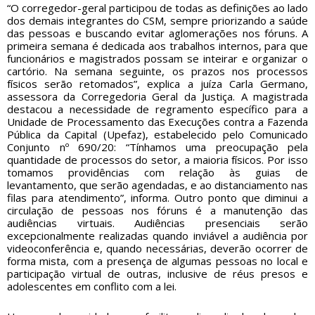
“O corregedor-geral participou de todas as definições ao lado
dos demais integrantes do CSM, sempre priorizando a saúde
das pessoas e buscando evitar aglomerações nos fóruns. A
primeira semana é dedicada aos trabalhos internos, para que
funcionários e magistrados possam se inteirar e organizar o
cartório. Na semana seguinte, os prazos nos processos
físicos serão retomados”, explica a juíza Carla Germano,
assessora da Corregedoria Geral da Justiça. A magistrada
destacou a necessidade de regramento específico para a
Unidade de Processamento das Execuções contra a Fazenda
Pública da Capital (Upefaz), estabelecido pelo Comunicado
Conjunto nº 690/20: “Tínhamos uma preocupação pela
quantidade de processos do setor, a maioria físicos. Por isso
tomamos providências com relação às guias de
levantamento, que serão agendadas, e ao distanciamento nas
filas para atendimento”, informa. Outro ponto que diminui a
circulação de pessoas nos fóruns é a manutenção das
audiências virtuais. Audiências presenciais serão
excepcionalmente realizadas quando inviável a audiência por
videoconferência e, quando necessárias, deverão ocorrer de
forma mista, com a presença de algumas pessoas no local e
participação virtual de outras, inclusive de réus presos e
adolescentes em conflito com a lei.