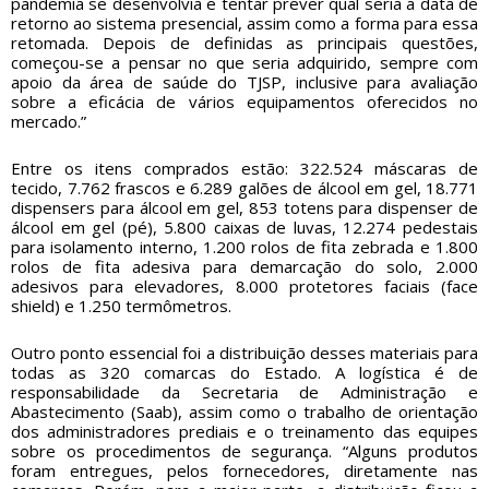
pandemia se desenvolvia e tentar prever qual seria a data de
retorno ao sistema presencial, assim como a forma para essa
retomada. Depois de definidas as principais questões,
começou-se a pensar no que seria adquirido, sempre com
apoio da área de saúde do TJSP, inclusive para avaliação
sobre a eficácia de vários equipamentos oferecidos no
mercado.”
Entre os itens comprados estão: 322.524 máscaras de
tecido, 7.762 frascos e 6.289 galões de álcool em gel, 18.771
dispensers para álcool em gel, 853 totens para dispenser de
álcool em gel (pé), 5.800 caixas de luvas, 12.274 pedestais
para isolamento interno, 1.200 rolos de fita zebrada e 1.800
rolos de fita adesiva para demarcação do solo, 2.000
adesivos para elevadores, 8.000 protetores faciais (face
shield) e 1.250 termômetros.
Outro ponto essencial foi a distribuição desses materiais para
todas as 320 comarcas do Estado. A logística é de
responsabilidade da Secretaria de Administração e
Abastecimento (Saab), assim como o trabalho de orientação
dos administradores prediais e o treinamento das equipes
sobre os procedimentos de segurança. “Alguns produtos
foram entregues, pelos fornecedores, diretamente nas