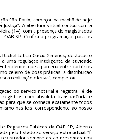
Seção São Paulo, começou na manhã de hoje
Justiça”. A abertura virtual contou com a
-feira (14), com a presença de magistrados
 – OAB SP
. Confira a
programação
para os
, Rachel Letícia Curcio Ximenes, destacou o
 a uma regulação inteligente da atividade
 “Entendemos que a parceria entre cartórios
mo celeiro de boas práticas, a distribuição
ra sua realização efetiva”, completou.
ação do serviço notarial e registral, é de
s registros com absoluta transparência e
ação para que se conheça exatamente todos
mismo nas leis, correspondente ao nosso
l e Registros Públicos da OAB SP, Alberto
da pelo Estado ao serviço extrajudicial: “É
 o registrador sempre estão presentes nos