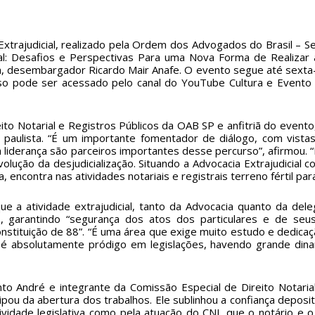
 Extrajudicial, realizado pela Ordem dos Advogados do Brasil – 
al: Desafios e Perspectivas Para uma Nova Forma de Realizar a 
ça, desembargador Ricardo Mair Anafe. O evento segue até sexta
sso pode ser acessado pelo canal do YouTube
Cultura e Evento
to Notarial e Registros Públicos da OAB SP e anfitriã do evento
a paulista. “É um importante fomentador de diálogo, com vistas
ua liderança são parceiros importantes desse percurso”, afirmou.
ução da desjudicialização. Situando a Advocacia Extrajudicial co
a, encontra nas atividades notariais e registrais terreno fértil pa
ue a atividade extrajudicial, tanto da Advocacia quanto da deleg
s, garantindo “segurança dos atos dos particulares e de seu
stituição de 88”. “É uma área que exige muito estudo e dedic
 é absolutamente pródigo em legislações, havendo grande dina
nto André e integrante da Comissão Especial de Direito Notaria
ou da abertura dos trabalhos. Ele sublinhou a confiança deposita
tividade legislativa como pela atuação do CNJ, que o notário e