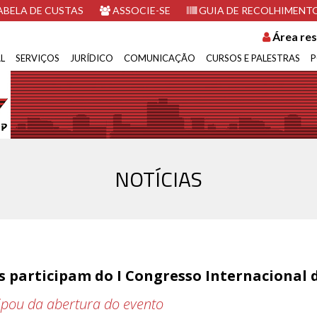
BELA DE CUSTAS
ASSOCIE-SE
GUIA DE RECOLHIMENT
Área res
L
SERVIÇOS
JURÍDICO
COMUNICAÇÃO
CURSOS E PALESTRAS
P
NOTÍCIAS
s participam do I Congresso Internacional 
cipou da abertura do evento