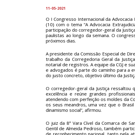
11-05-2021
O I Congresso Internacional da Advocacia
(10) com o tema “A Advocacia Extrajudici
participação do corregedor-geral da Justi
paulistas ao longo da semana. O congre
próximos dias.
A presidente da Comissão Especial de Direi
trabalho da Corregedoria Geral da Justiç
notarial de registros. A equipe da CGJ e s
e advogados é parte do caminho para a evol
do justo concreto, objetivo último da Justiç
O corregedor-geral da Justiça ressaltou q
excelência e reúne grandes profissionai
atendendo com perfeição os moldes da Con
os seus meandros, uma vez que o Brasil
dinamismo social”, afirmou.
O juiz da 8ª Vara Cível da Comarca de Sa
Gentil de Almeida Pedroso, também particip
de reconhecimento nacional, tanto pela a