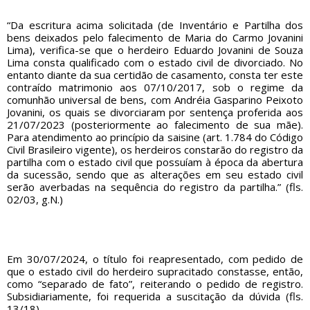
“Da escritura acima solicitada (de Inventário e Partilha dos
bens deixados pelo falecimento de Maria do Carmo Jovanini
Lima), verifica-se que o herdeiro Eduardo Jovanini de Souza
Lima consta qualificado com o estado civil de divorciado. No
entanto diante da sua certidão de casamento, consta ter este
contraído matrimonio aos 07/10/2017, sob o regime da
comunhão universal de bens, com Andréia Gasparino Peixoto
Jovanini, os quais se divorciaram por sentença proferida aos
21/07/2023 (posteriormente ao falecimento de sua mãe).
Para atendimento ao princípio da saisine (art. 1.784 do Código
Civil Brasileiro vigente), os herdeiros constarão do registro da
partilha com o estado civil que possuíam à época da abertura
da sucessão, sendo que as alterações em seu estado civil
serão averbadas na sequência do registro da partilha.” (fls.
02/03, g.N.)
Em 30/07/2024, o título foi reapresentado, com pedido de
que o estado civil do herdeiro supracitado constasse, então,
como “separado de fato”, reiterando o pedido de registro.
Subsidiariamente, foi requerida a suscitação da dúvida (fls.
13/18).