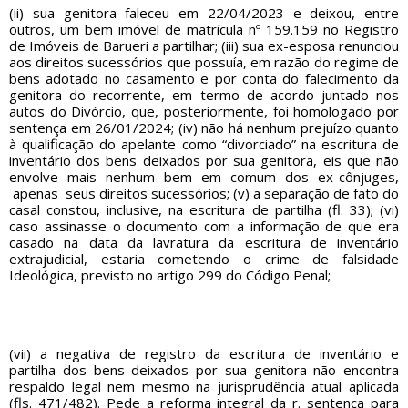
(ii) sua genitora faleceu em 22/04/2023 e deixou, entre
outros, um bem imóvel de matrícula nº 159.159 no Registro
de Imóveis de Barueri a partilhar; (iii) sua ex-esposa renunciou
aos direitos sucessórios que possuía, em razão do regime de
bens adotado no casamento e por conta do falecimento da
genitora do recorrente, em termo de acordo juntado nos
autos do Divórcio, que, posteriormente, foi homologado por
sentença em 26/01/2024; (iv) não há nenhum prejuízo quanto
à qualificação do apelante como “divorciado” na escritura de
inventário dos bens deixados por sua genitora, eis que não
envolve mais nenhum bem em comum dos ex-cônjuges,
apenas seus direitos sucessórios; (v) a separação de fato do
casal constou, inclusive, na escritura de partilha (fl. 33); (vi)
caso assinasse o documento com a informação de que era
casado na data da lavratura da escritura de inventário
extrajudicial, estaria cometendo o crime de falsidade
Ideológica, previsto no artigo 299 do Código Penal;
(vii) a negativa de registro da escritura de inventário e
partilha dos bens deixados por sua genitora não encontra
respaldo legal nem mesmo na jurisprudência atual aplicada
(fls. 471/482). Pede a reforma integral da r. sentença para