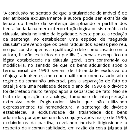
“A conclusão no sentido de que a titularidade do imóvel é de
ser atribuída exclusivamente à autora pode ser extraída da
leitura do trecho da sentença disciplinando a partilha dos
bens, fundada na mera interpretação lógica ou sistemática da
cláusula, ainda no limite da legalidade. Neste ponto, a redação
da sentença, ao estabelecer uma espécie de “segunda
cláusula” (prevendo que os bens “adquiridos apenas pelo réu,
no qual conste apenas a qualificação dele como casado com a
autora, ficarão excluídos da partilha”) apenas exemplificou a
lógica estabelecida na cláusula geral, sem contraria-la ou
modifica-la, no sentido de que os bens adquiridos após o
termo inicial de 1990 seriam de titularidade exclusiva do
cônjuge adquirente, ainda que qualificado como casado sob o
regime da comunhão universal, pois a separação de fato do
casal já era uma realidade desde o ano de 1990 e o divórcio
foi decretado muito tempo após a separação de fato. Não se
trata de aplicação de analogia, tampouco de interpretação
extensiva pelo Registrador. Ainda que não utilizando
expressamente tal nomenclatura, a sentença de divórcio
estabeleceu a exclusividade da titularidade dos bens
adquiridos por apenas um dos cônjuges após março de 1990,
excluindo-os da partilha, revelando inexistir litigiosidade a
respeito da incomunicabilidade, em razão da coisa julgada já