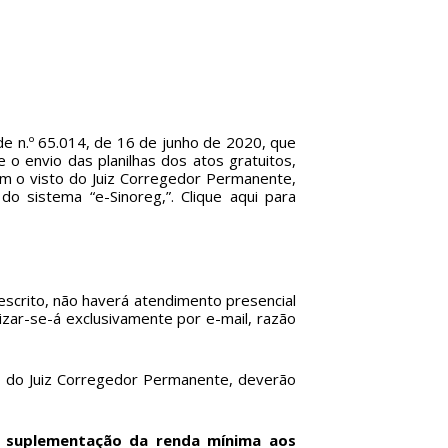
e n.º 65.014, de 16 de junho de 2020, que
o envio das planilhas dos atos gratuitos,
em o visto do Juiz Corregedor Permanente,
 do sistema “e-Sinoreg,”.
Clique aqui
para
scrito, não haverá atendimento presencial
zar-se-á exclusivamente por e-mail, razão
sto do Juiz Corregedor Permanente, deverão
 a suplementação da renda mínima aos