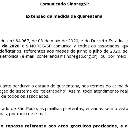
Comunicado SinoregSP
Extensão da medida de quarentena
dual n.º 64.967, de 08 de maio de 2020, e do Decreto Estadual d
o de 2020
, o SINOREG/SP comunica, a todos os associados, que 
 deficitários, referentes aos meses de junho e julho de 2020, s
trônica (e-mail: conferencia@sinoregsp.org.br), ou por meio
uanto perdurar o estado de quarentena, nos termos do acima de
o do sistema de “teletrabalho”. Assim, todo atendimento reali
 de todos os associados.
Estado de São Paulo, as planilhas pretéritas, enviadas sem o vi
as, por meio de e-mail.
 o repasse referente aos atos gratuitos praticados, e