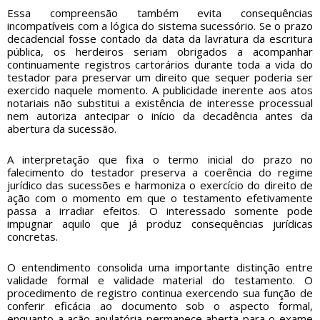
Essa compreensão também evita consequências
incompatíveis com a lógica do sistema sucessório. Se o prazo
decadencial fosse contado da data da lavratura da escritura
pública, os herdeiros seriam obrigados a acompanhar
continuamente registros cartorários durante toda a vida do
testador para preservar um direito que sequer poderia ser
exercido naquele momento. A publicidade inerente aos atos
notariais não substitui a existência de interesse processual
nem autoriza antecipar o início da decadência antes da
abertura da sucessão.
A interpretação que fixa o termo inicial do prazo no
falecimento do testador preserva a coerência do regime
jurídico das sucessões e harmoniza o exercício do direito de
ação com o momento em que o testamento efetivamente
passa a irradiar efeitos. O interessado somente pode
impugnar aquilo que já produz consequências jurídicas
concretas.
O entendimento consolida uma importante distinção entre
validade formal e validade material do testamento. O
procedimento de registro continua exercendo sua função de
conferir eficácia ao documento sob o aspecto formal,
enquanto a ação anulatória permanece aberta para o exame