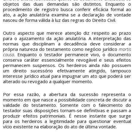
objetos das duas demandas são distintos. Enquanto o
procedimento de registro busca conferir eficácia formal ao
ato, a ação anulatória examina se a declaração de vontade
nasceu de forma válida à luz das regras do Direito Civil.
Outro aspecto que merece atenção diz respeito ao prazo
para o ajuizamento da ação anulatória. A interpretação das
normas que disciplinam a decadência deve considerar a
própria natureza do testamento como negócio jurídico
mortis
causa
. Enquanto o testador permanece vivo, o documento
conserva caráter essencialmente revogável e seus efeitos
permanecem suspensos. Os herdeiros ainda não possuem
um direito sucessório efetivamente atingido, tampouco
interesse jurídico atual para impugnar um ato que poderá ser
alterado ou revogado a qualquer momento.
Por essa razão, a abertura da sucessão representa o
momento em que nasce a possibilidade concreta de discutir a
validade do testamento. Somente com o falecimento do
testador suas disposições tornam-se definitivas e passam a
produzir efeitos patrimoniais. É nesse instante que surge
para os herdeiros a legitimidade para questionar eventual
vício existente na elaboração do ato de última vontade.