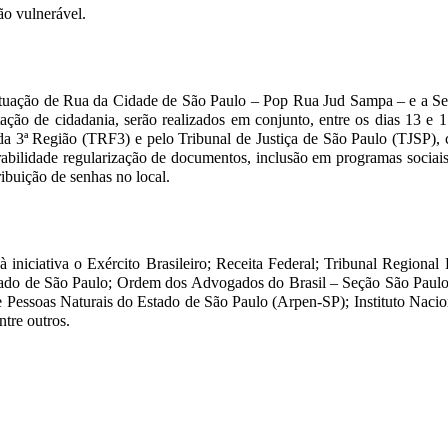
ão vulnerável.
uação de Rua da Cidade de São Paulo – Pop Rua Jud Sampa – e a Sem
stação de cidadania, serão realizados em conjunto, entre os dias 13 e
a 3ª Região (TRF3) e pelo Tribunal de Justiça de São Paulo (TJSP), 
rabilidade regularização de documentos, inclusão em programas sociais,
ribuição de senhas no local.
iciativa o Exército Brasileiro; Receita Federal; Tribunal Regional E
stado de São Paulo; Ordem dos Advogados do Brasil – Seção São Paul
e Pessoas Naturais do Estado de São Paulo (Arpen-SP); Instituto Naci
tre outros.