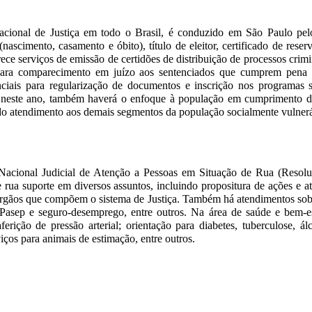
Nacional de Justiça em todo o Brasil, é conduzido em São Paulo pel
scimento, casamento e óbito), título de eleitor, certificado de reservi
serviços de emissão de certidões de distribuição de processos crimina
ara comparecimento em juízo aos sentenciados que cumprem pena e
enciais para regularização de documentos e inscrição nos programas
e, neste ano, também haverá o enfoque à população em cumprimento d
o do atendimento aos demais segmentos da população socialmente vulner
 Nacional Judicial de Atenção a Pessoas em Situação de Rua (Resol
ua suporte em diversos assuntos, incluindo propositura de ações e ate
s órgãos que compõem o sistema de Justiça. Também há atendimentos sobr
sep e seguro-desemprego, entre outros. Na área de saúde e bem-estar
aferição de pressão arterial; orientação para diabetes, tuberculose, 
iços para animais de estimação, entre outros.