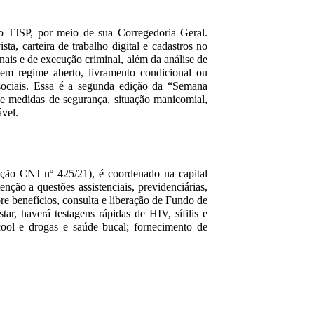
o TJSP, por meio de sua Corregedoria Geral.
sta, carteira de trabalho digital e cadastros no
is e de execução criminal, além da análise de
m regime aberto, livramento condicional ou
 sociais. Essa é a segunda edição da “Semana
e medidas de segurança, situação manicomial,
ável.
ução CNJ nº 425/21), é coordenado na capital
nção a questões assistenciais, previdenciárias,
e benefícios, consulta e liberação de Fundo de
, haverá testagens rápidas de HIV, sífilis e
álcool e drogas e saúde bucal; fornecimento de