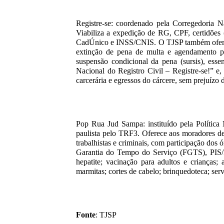
Registre-se: coordenado pela Corregedoria 
Viabiliza a expedição de RG, CPF, certidões (na
CadÚnico e INSS/CNIS. O TJSP também oferece 
extinção de pena de multa e agendamento p
suspensão condicional da pena (sursis), ess
Nacional do Registro Civil – Registre-se!” 
carcerária e egressos do cárcere, sem prejuíz
Pop Rua Jud Sampa: instituído pela Política
paulista pelo TRF3. Oferece aos moradores de r
trabalhistas e criminais, com participação do
Garantia do Tempo do Serviço (FGTS), PIS/Pa
hepatite; vacinação para adultos e crianças; 
marmitas; cortes de cabelo; brinquedoteca; serv
Fonte
: TJSP