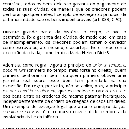
contrário, todos os bens dele são garantia do pagamento de
todas as suas dívidas, de maneira que os credores podem
penhorar qualquer deles. Exemplo de exceção ao princípio da
patrimonialidade são os bens impenhoráveis (art. 833, CPC).
Durante grande parte da história, o corpo, e não o
patrimônio, foi a garantia das dívidas, de modo que, em caso
de inadimplemento, os credores podiam tomar o devedor
como escravo ou, até mesmo, esquartejar-lhe o corpo como
execução da dívida, como lembra Maria Helena Diniz3.
Ademais, como regra, vigora o princípio do
prior in tempore
,
potio in iure
(primeiro no tempo, mais forte no direito): quem
primeiro penhorar um bem4 ou quem primeiro obtiver uma
garantia real sobre esse bem tem prioridade na sua
excussão. Em regra, portanto, não se aplica, pois, a princípio
da
par conditio creditorum
, que estabelece o rateio
pro rata
dos bens entre os credores de mesmo patamar hierárquico,
independentemente da ordem de chegada de cada um deles.
Um exemplo de exceção legal que atrai o princípio da
par
conditio creditorum
é o concurso universal de credores da
insolvência civil e da falência.