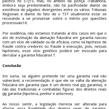
pacífico no STJ15, mas, no âmbito da Justiça Trabalhista,
embora seja predominante, não há pacificidade diante da
existência de julgados divergentes entre os vários Tribunais
Regionais e diante do fato de o TST atualmente estar se
recusando a se pronunciar sobre o mérito por questões
processuais16.
Por evidência, não estamos tratando aí dos casos em que o
ato de instituição da alienação fiduciária em garantia nasceu
com um vício de validade ou de eficácia, como na hipótese de
fraude contra credores ou fraude à execução, pois, nessas
hipóteses, esse vício genético poderá ser invocado para
derrubar a garantia fiduciária17.
Conclusão
Em suma, se alguém pretende ter uma garantia real não
vulnerável, a recomendação é que ele se valha da alienação
fiduciária em garantia (que é um direito real
em
garantia), e
não das tradicionais e combalidas figuras dos direitos reais
de
garantia (hipoteca, penhor e anticrese).
Ao nosso sentir, a legislação merecia ser alterada para
afastar essa fragilidade dos direitos reais
de
garantia,