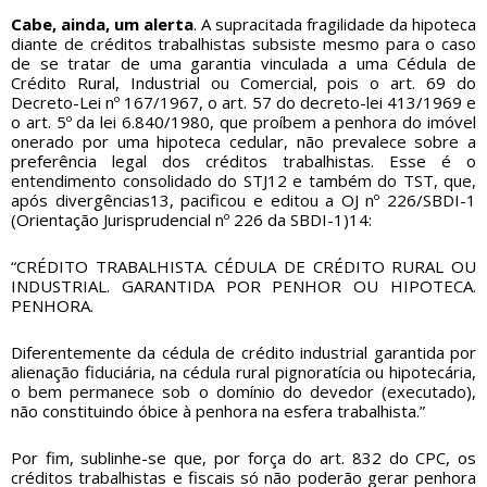
Cabe, ainda, um alerta
. A supracitada fragilidade da hipoteca
diante de créditos trabalhistas subsiste mesmo para o caso
de se tratar de uma garantia vinculada a uma Cédula de
Crédito Rural, Industrial ou Comercial, pois o art. 69 do
Decreto-Lei nº 167/1967, o art. 57 do decreto-lei 413/1969 e
o art. 5º da lei 6.840/1980, que proíbem a penhora do imóvel
onerado por uma hipoteca cedular, não prevalece sobre a
preferência legal dos créditos trabalhistas. Esse é o
entendimento consolidado do STJ12 e também do TST, que,
após divergências13, pacificou e editou a OJ nº 226/SBDI-1
(Orientação Jurisprudencial nº 226 da SBDI-1)14:
“CRÉDITO TRABALHISTA. CÉDULA DE CRÉDITO RURAL OU
INDUSTRIAL. GARANTIDA POR PENHOR OU HIPOTECA.
PENHORA.
Diferentemente da cédula de crédito industrial garantida por
alienação fiduciária, na cédula rural pignoratícia ou hipotecária,
o bem permanece sob o domínio do devedor (executado),
não constituindo óbice à penhora na esfera trabalhista.”
Por fim, sublinhe-se que, por força do art. 832 do CPC, os
créditos trabalhistas e fiscais só não poderão gerar penhora