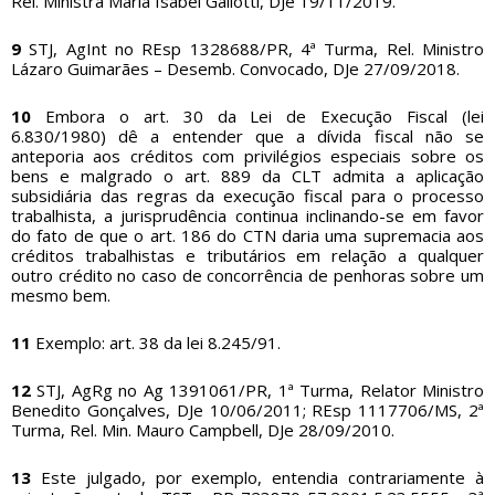
Rel. Ministra Maria Isabel Gallotti, DJe 19/11/2019.
9
STJ, AgInt no REsp 1328688/PR, 4ª Turma, Rel. Ministro
Lázaro Guimarães – Desemb. Convocado, DJe 27/09/2018.
10
Embora o art. 30 da Lei de Execução Fiscal (lei
6.830/1980) dê a entender que a dívida fiscal não se
anteporia aos créditos com privilégios especiais sobre os
bens e malgrado o art. 889 da CLT admita a aplicação
subsidiária das regras da execução fiscal para o processo
trabalhista, a jurisprudência continua inclinando-se em favor
do fato de que o art. 186 do CTN daria uma supremacia aos
créditos trabalhistas e tributários em relação a qualquer
outro crédito no caso de concorrência de penhoras sobre um
mesmo bem.
11
Exemplo: art. 38 da lei 8.245/91.
12
STJ, AgRg no Ag 1391061/PR, 1ª Turma, Relator Ministro
Benedito Gonçalves, DJe 10/06/2011; REsp 1117706/MS, 2ª
Turma, Rel. Min. Mauro Campbell, DJe 28/09/2010.
13
Este julgado, por exemplo, entendia contrariamente à