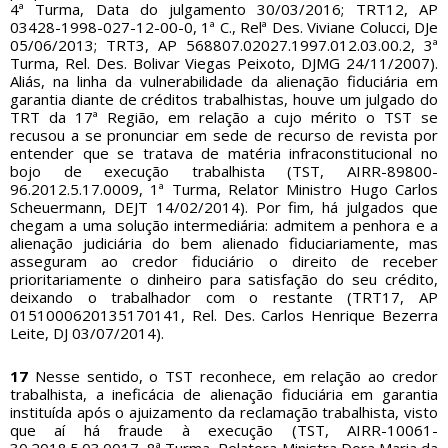
4ª Turma, Data do julgamento 30/03/2016; TRT12, AP
03428-1998-027-12-00-0, 1ª C., Relª Des. Viviane Colucci, DJe
05/06/2013; TRT3, AP 568807.02027.1997.012.03.00.2, 3ª
Turma, Rel. Des. Bolivar Viegas Peixoto, DJMG 24/11/2007).
Aliás, na linha da vulnerabilidade da alienação fiduciária em
garantia diante de créditos trabalhistas, houve um julgado do
TRT da 17ª Região, em relação a cujo mérito o TST se
recusou a se pronunciar em sede de recurso de revista por
entender que se tratava de matéria infraconstitucional no
bojo de execução trabalhista (TST, AIRR-89800-
96.2012.5.17.0009, 1ª Turma, Relator Ministro Hugo Carlos
Scheuermann, DEJT 14/02/2014). Por fim, há julgados que
chegam a uma solução intermediária: admitem a penhora e a
alienação judiciária do bem alienado fiduciariamente, mas
asseguram ao credor fiduciário o direito de receber
prioritariamente o dinheiro para satisfação do seu crédito,
deixando o trabalhador com o restante (TRT17, AP
0151000620135170141, Rel. Des. Carlos Henrique Bezerra
Leite, DJ 03/07/2014).
17
Nesse sentido, o TST reconhece, em relação ao credor
trabalhista, a ineficácia de alienação fiduciária em garantia
instituída após o ajuizamento da reclamação trabalhista, visto
que aí há fraude à execução (TST, AIRR-10061-