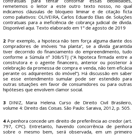
contratuais para tentar contornar essas debilidades,
remetemos o leitor a este outro texto nosso, no qual
indicamos cláusulas de bloqueio liminar e de citação ficta
como paliativos: OLIVEIRA, Carlos Eduardo Elias de. Soluções
contratuais para a ineficiência de cobrança judicial de dívida.
Disponível
aqui
. Texto elaborado em 1º de agosto de 2019
2
Por exemplo, a hipoteca não tem força alguma diante dos
compradores de imóveis “na planta”, se a dívida garantida
tiver decorrido do financiamento do empreendimento, tudo
conforme a Súmula nº 308/STJ (“A hipoteca firmada entre a
construtora e o agente financeiro, anterior ou posterior à
celebração da promessa de compra e venda, não tem eficácia
perante os adquirentes do imóvel”). Há discussão em saber
se esse entendimento sumular pode ser estendido para
outras situações em favor de consumidores ou para outras
hipóteses que envolvem clamor social.
3
DINIZ, Maria Helena. Curso de Direito Civil Brasileiro,
volume 4: Direito das Coisas. São Paulo: Saraiva, 2012, p. 505.
4
A penhora concede um direito de preferência ao credor (art.
797, CPC). Entretanto, havendo concorrência de penhora
sobre o mesmo bem, será observada, em um primeiro