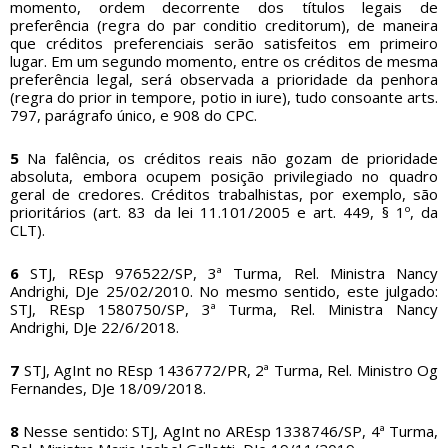
momento, ordem decorrente dos títulos legais de
preferência (regra do par conditio creditorum), de maneira
que créditos preferenciais serão satisfeitos em primeiro
lugar. Em um segundo momento, entre os créditos de mesma
preferência legal, será observada a prioridade da penhora
(regra do prior in tempore, potio in iure), tudo consoante arts.
797, parágrafo único, e 908 do CPC.
5
Na falência, os créditos reais não gozam de prioridade
absoluta, embora ocupem posição privilegiado no quadro
geral de credores. Créditos trabalhistas, por exemplo, são
prioritários (art. 83 da lei 11.101/2005 e art. 449, § 1º, da
CLT).
6
STJ, REsp 976522/SP, 3ª Turma, Rel. Ministra Nancy
Andrighi, DJe 25/02/2010. No mesmo sentido, este julgado:
STJ, REsp 1580750/SP, 3ª Turma, Rel. Ministra Nancy
Andrighi, DJe 22/6/2018.
7
STJ, AgInt no REsp 1436772/PR, 2ª Turma, Rel. Ministro Og
Fernandes, DJe 18/09/2018.
8
Nesse sentido: STJ, AgInt no AREsp 1338746/SP, 4ª Turma,