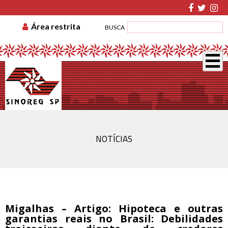
TABELA DE CUSTAS
ASSOCIE-SE
GUIA DE
Área restrita
BUSCA
RECOLHIMENTO
DISSÍDIO COLETIVO
NOTÍCIAS
Migalhas – Artigo: Hipoteca e outras
garantias reais no Brasil: Debilidades