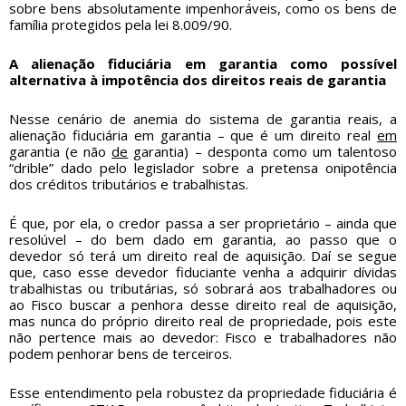
sobre bens absolutamente impenhoráveis, como os bens de
família protegidos pela lei 8.009/90.
A alienação fiduciária em garantia como possível
alternativa à impotência dos direitos reais de garantia
Nesse cenário de anemia do sistema de garantia reais, a
alienação fiduciária em garantia – que é um direito real
em
garantia (e não
de
garantia) – desponta como um talentoso
“drible” dado pelo legislador sobre a pretensa onipotência
dos créditos tributários e trabalhistas.
É que, por ela, o credor passa a ser proprietário – ainda que
resolúvel – do bem dado em garantia, ao passo que o
devedor só terá um direito real de aquisição. Daí se segue
que, caso esse devedor fiduciante venha a adquirir dívidas
trabalhistas ou tributárias, só sobrará aos trabalhadores ou
ao Fisco buscar a penhora desse direito real de aquisição,
mas nunca do próprio direito real de propriedade, pois este
não pertence mais ao devedor: Fisco e trabalhadores não
podem penhorar bens de terceiros.
Esse entendimento pela robustez da propriedade fiduciária é