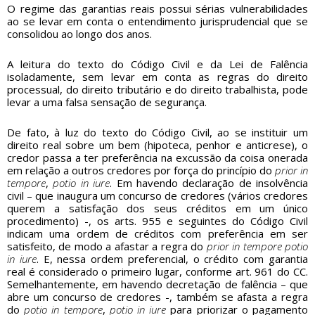
O regime das garantias reais possui sérias vulnerabilidades
ao se levar em conta o entendimento jurisprudencial que se
consolidou ao longo dos anos.
A leitura do texto do Código Civil e da Lei de Falência
isoladamente, sem levar em conta as regras do direito
processual, do direito tributário e do direito trabalhista, pode
levar a uma falsa sensação de segurança.
De fato, à luz do texto do Código Civil, ao se instituir um
direito real sobre um bem (hipoteca, penhor e anticrese), o
credor passa a ter preferência na excussão da coisa onerada
em relação a outros credores por força do princípio do
prior in
tempore
,
potio in iure
. Em havendo declaração de insolvência
civil – que inaugura um concurso de credores (vários credores
querem a satisfação dos seus créditos em um único
procedimento) -, os arts. 955 e seguintes do Código Civil
indicam uma ordem de créditos com preferência em ser
satisfeito, de modo a afastar a regra do
prior in tempore potio
in iure
. E, nessa ordem preferencial, o crédito com garantia
real é considerado o primeiro lugar, conforme art. 961 do CC.
Semelhantemente, em havendo decretação de falência – que
abre um concurso de credores -, também se afasta a regra
do
potio in tempore
,
potio in iure
para priorizar o pagamento