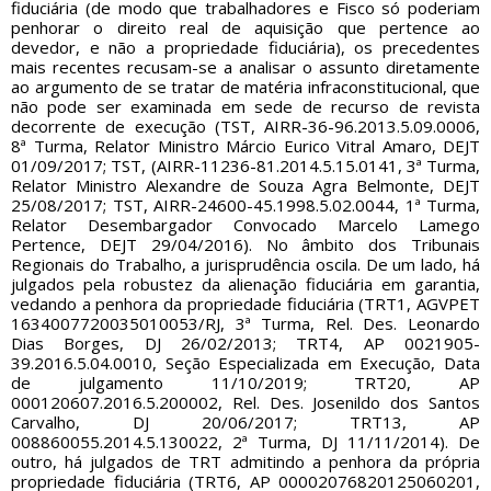
fiduciária (de modo que trabalhadores e Fisco só poderiam
penhorar o direito real de aquisição que pertence ao
devedor, e não a propriedade fiduciária), os precedentes
mais recentes recusam-se a analisar o assunto diretamente
ao argumento de se tratar de matéria infraconstitucional, que
não pode ser examinada em sede de recurso de revista
decorrente de execução (TST, AIRR-36-96.2013.5.09.0006,
8ª Turma, Relator Ministro Márcio Eurico Vitral Amaro, DEJT
01/09/2017; TST, (AIRR-11236-81.2014.5.15.0141, 3ª Turma,
Relator Ministro Alexandre de Souza Agra Belmonte, DEJT
25/08/2017; TST, AIRR-24600-45.1998.5.02.0044, 1ª Turma,
Relator Desembargador Convocado Marcelo Lamego
Pertence, DEJT 29/04/2016). No âmbito dos Tribunais
Regionais do Trabalho, a jurisprudência oscila. De um lado, há
julgados pela robustez da alienação fiduciária em garantia,
vedando a penhora da propriedade fiduciária (TRT1, AGVPET
1634007720035010053/RJ, 3ª Turma, Rel. Des. Leonardo
Dias Borges, DJ 26/02/2013; TRT4, AP 0021905-
39.2016.5.04.0010, Seção Especializada em Execução, Data
de julgamento 11/10/2019; TRT20, AP
000120607.2016.5.200002, Rel. Des. Josenildo dos Santos
Carvalho, DJ 20/06/2017; TRT13, AP
008860055.2014.5.130022, 2ª Turma, DJ 11/11/2014). De
outro, há julgados de TRT admitindo a penhora da própria
propriedade fiduciária (TRT6, AP 00002076820125060201,