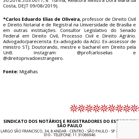
30.2018.5.03.0017, 8ª Turma, Relatora Ministra Dora Maria da
Costa, DEJT 09/08/2019).
*Carlos Eduardo Elias de Oliveira
, professor de Direito Civil
e Direito Notarial e de Registral na Universidade de Brasília e
em outras instituições. Consultor Legislativo do Senado
Federal em Direito Civil, Processo Civil e Direito Agrário.
Advogado/parecerista. Ex-advogado da AGU. Ex-assessor de
ministro STJ. Doutorando, mestre e bacharel em Direito pela
UnB. Instagram: @profcarloselias e
@direitoprivadoestrangeiro.
Fonte:
Migalhas
SINDICATO DOS NOTÁRIOS E REGISTRADORES DO ESTADO DE
SÃO PAULO
LARGO SÃO FRANCISCO, 34, 8 ANDAR - CENTRO - SÃO PAULO - SP - CEP: 01005-
010 - TELEFONE:
11 31066946