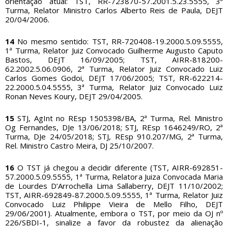
orientação atual: TST, RR-723870-57.2001.5.23.5555, 3ª
Turma, Relator Ministro Carlos Alberto Reis de Paula, DEJT
20/04/2006.
14
No mesmo sentido: TST, RR-720408-19.2000.5.09.5555,
1ª Turma, Relator Juiz Convocado Guilherme Augusto Caputo
Bastos, DEJT 16/09/2005; TST, AIRR-818200-
62.2002.5.06.0906, 2ª Turma, Relator Juiz Convocado Luiz
Carlos Gomes Godoi, DEJT 17/06/2005; TST, RR-622214-
22.2000.5.04.5555, 3ª Turma, Relator Juiz Convocado Luiz
Ronan Neves Koury, DEJT 29/04/2005.
15
STJ, AgInt no REsp 1505398/BA, 2ª Turma, Rel. Ministro
Og Fernandes, DJe 13/06/2018; STJ, REsp 1646249/RO, 2ª
Turma, DJe 24/05/2018; STJ, REsp 910.207/MG, 2ª Turma,
Rel. Ministro Castro Meira, DJ 25/10/2007.
16
O TST já chegou a decidir diferente (TST, AIRR-692851-
57.2000.5.09.5555, 1ª Turma, Relatora Juiza Convocada Maria
de Lourdes D’Arrochella Lima Sallaberry, DEJT 11/10/2002;
TST, AIRR-692849-87.2000.5.09.5555, 1ª Turma, Relator Juiz
Convocado Luiz Philippe Vieira de Mello Filho, DEJT
29/06/2001). Atualmente, embora o TST, por meio da OJ nº
226/SBDI-1, sinalize a favor da robustez da alienação