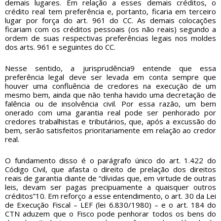
demais lugares. Em relação a esses demais créditos, o
crédito real tem preferência e, portanto, ficaria em terceiro
lugar por força do art. 961 do CC. As demais colocações
ficariam com os créditos pessoais (os não reais) segundo a
ordem de suas respectivas preferências legais nos moldes
dos arts. 961 e seguintes do CC.
Nesse sentido, a jurisprudência9 entende que essa
preferência legal deve ser levada em conta sempre que
houver uma confluência de credores na execução de um
mesmo bem, ainda que não tenha havido uma decretação de
falência ou de insolvência civil. Por essa razão, um bem
onerado com uma garantia real pode ser penhorado por
credores trabalhistas e tributários, que, após a excussão do
bem, serão satisfeitos prioritariamente em relação ao credor
real.
O fundamento disso é o parágrafo único do art. 1.422 do
Código Civil, que afasta o direito de prelação dos direitos
reais de garantia diante de “dívidas que, em virtude de outras
leis, devam ser pagas precipuamente a quaisquer outros
créditos”10. Em reforço a esse entendimento, o art. 30 da Lei
de Execução Fiscal – LEF (lei 6.830/1980) – e o art. 184 do
CTN aduzem que o Fisco pode penhorar todos os bens do