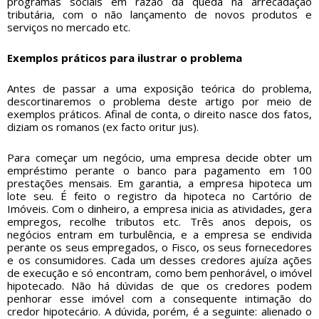
programas sociais em razão da queda na arrecadação
tributária, com o não lançamento de novos produtos e
serviços no mercado etc.
Exemplos práticos para ilustrar o problema
Antes de passar a uma exposição teórica do problema,
descortinaremos o problema deste artigo por meio de
exemplos práticos. Afinal de conta, o direito nasce dos fatos,
diziam os romanos (ex facto oritur jus).
Para começar um negócio, uma empresa decide obter um
empréstimo perante o banco para pagamento em 100
prestações mensais. Em garantia, a empresa hipoteca um
lote seu. É feito o registro da hipoteca no Cartório de
Imóveis. Com o dinheiro, a empresa inicia as atividades, gera
empregos, recolhe tributos etc. Três anos depois, os
negócios entram em turbulência, e a empresa se endivida
perante os seus empregados, o Fisco, os seus fornecedores
e os consumidores. Cada um desses credores ajuíza ações
de execução e só encontram, como bem penhorável, o imóvel
hipotecado. Não há dúvidas de que os credores podem
penhorar esse imóvel com a consequente intimação do
credor hipotecário. A dúvida, porém, é a seguinte: alienado o