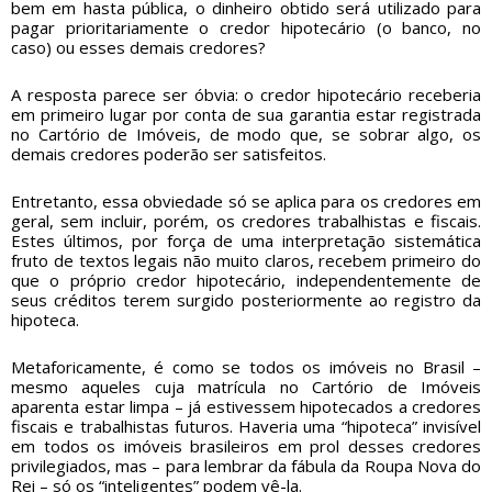
bem em hasta pública, o dinheiro obtido será utilizado para
pagar prioritariamente o credor hipotecário (o banco, no
caso) ou esses demais credores?
A resposta parece ser óbvia: o credor hipotecário receberia
em primeiro lugar por conta de sua garantia estar registrada
no Cartório de Imóveis, de modo que, se sobrar algo, os
demais credores poderão ser satisfeitos.
Entretanto, essa obviedade só se aplica para os credores em
geral, sem incluir, porém, os credores trabalhistas e fiscais.
Estes últimos, por força de uma interpretação sistemática
fruto de textos legais não muito claros, recebem primeiro do
que o próprio credor hipotecário, independentemente de
seus créditos terem surgido posteriormente ao registro da
hipoteca.
Metaforicamente, é como se todos os imóveis no Brasil –
mesmo aqueles cuja matrícula no Cartório de Imóveis
aparenta estar limpa – já estivessem hipotecados a credores
fiscais e trabalhistas futuros. Haveria uma “hipoteca” invisível
em todos os imóveis brasileiros em prol desses credores
privilegiados, mas – para lembrar da fábula da Roupa Nova do
Rei – só os “inteligentes” podem vê-la.