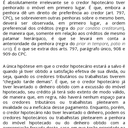
É absolutamente irrelevante se o credor hipotecário tiver
penhorado o imóvel em primeiro lugar. É que, embora a
penhora dê um direito de preferência ao credor (art. 797,
CPC), se sobrevierem outras penhoras sobre o mesmo bem,
deverá ser observada, em primeiro lugar, a ordem
preferencial dos créditos (regra do
par conditio creditorum
),
de maneira que, somente em relação aos créditos de mesmo
patamar hierárquico, é que se levará em conta a
anterioridade da penhora (regra do
prior in tempore
,
potio in
iuris
). É o que se extrai dos arts. 797, parágrafo único, 908 e
909 do CPC.
A única hipótese em que o credor hipotecário estará a salvo é
quando já tiver obtido a satisfação efetiva de sua dívida, ou
seja, quando os credores tributários ou trabalhistas tiverem
“chegado tarde demais”. É que, se o credor hipotecário já
tiver levantado o dinheiro obtido com a excussão do imóvel
hipotecado, seu crédito já terá sido extinto de modo válido,
de maneira que, em regra, não haverá nenhum espaço para
os credores tributários ou trabalhistas pleitearem a
invalidade ou a ineficácia desse pagamento. Enquanto, porém,
o credor hipotecário não tiver levantado o dinheiro, podem os
credores hipotecários ou trabalhistas pleitearem a penhora
do imóvel hipotecado ou do dinheiro obtido com a
expropriação forçada deste, caso em que terão prioridade na