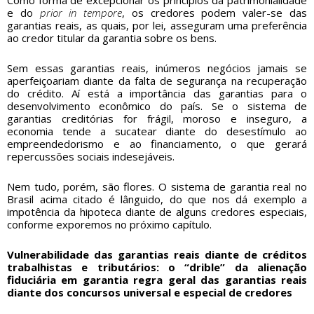
Como forma de excepcionar os princípios da patrimonialidade
e do
prior in tempore
, os credores podem valer-se das
garantias reais, as quais, por lei, asseguram uma preferência
ao credor titular da garantia sobre os bens.
Sem essas garantias reais, inúmeros negócios jamais se
aperfeiçoariam diante da falta de segurança na recuperação
do crédito. Aí está a importância das garantias para o
desenvolvimento econômico do país. Se o sistema de
garantias creditórias for frágil, moroso e inseguro, a
economia tende a sucatear diante do desestímulo ao
empreendedorismo e ao financiamento, o que gerará
repercussões sociais indesejáveis.
Nem tudo, porém, são flores. O sistema de garantia real no
Brasil acima citado é lânguido, do que nos dá exemplo a
impotência da hipoteca diante de alguns credores especiais,
conforme exporemos no próximo capítulo.
Vulnerabilidade das garantias reais diante de créditos
trabalhistas e tributários: o “drible” da alienação
fiduciária em garantia regra geral das garantias reais
diante dos concursos universal e especial de credores