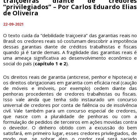
traiçoeiras diante de credores
“privilegiados” – Por Carlos Eduardo Elias
de Oliveira
22-09-2021
O texto cuida da “debilidade traiçoeira” das garantias reais no
Brasil: os credores reais só costumam descobrir a impotência
dessas garantias diante de créditos trabalhistas e fiscais
quando já é tarde demais. A fragilidade das garantias reais é
uma ameaça significativa ao desenvolvimento econômico e
social do país (
capítulo 1 e 2
).
Os direitos reais de garantia (anticrese, penhor e hipoteca) e
os direitos obrigacionais em garantia com eficácia real (caução
de móveis e imóveis, por exemplo) cedem diante das
penhoras procedentes de credores trabalhistas ou fiscais.
Isso vale ainda que tenha sido instaurado um concurso
universal de credores por conta de falência ou de insolvência
civil. Vale também para um concurso especial de credores,
que nasce com a pluralidade de penhoras ou com a
formulação de pedidos de terceiros em ações movidas contra
o devedor. O dinheiro obtido com a excussão do bem
satisfará, em primeiro lugar, esses credores privilegiados, de
modo que, se sobrar algo, o credor real será saciado