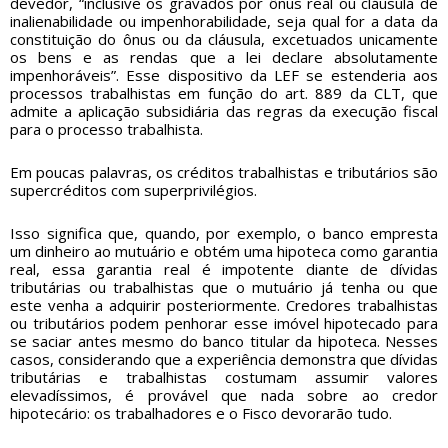
devedor, “inclusive os gravados por ônus real ou cláusula de
inalienabilidade ou impenhorabilidade, seja qual for a data da
constituição do ônus ou da cláusula, excetuados unicamente
os bens e as rendas que a lei declare absolutamente
impenhoráveis”. Esse dispositivo da LEF se estenderia aos
processos trabalhistas em função do art. 889 da CLT, que
admite a aplicação subsidiária das regras da execução fiscal
para o processo trabalhista.
Em poucas palavras, os créditos trabalhistas e tributários são
supercréditos com superprivilégios.
Isso significa que, quando, por exemplo, o banco empresta
um dinheiro ao mutuário e obtém uma hipoteca como garantia
real, essa garantia real é impotente diante de dívidas
tributárias ou trabalhistas que o mutuário já tenha ou que
este venha a adquirir posteriormente. Credores trabalhistas
ou tributários podem penhorar esse imóvel hipotecado para
se saciar antes mesmo do banco titular da hipoteca. Nesses
casos, considerando que a experiência demonstra que dívidas
tributárias e trabalhistas costumam assumir valores
elevadíssimos, é provável que nada sobre ao credor
hipotecário: os trabalhadores e o Fisco devorarão tudo.