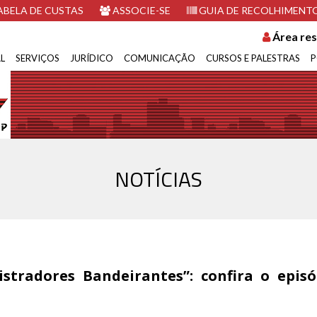
BELA DE CUSTAS
ASSOCIE-SE
GUIA DE RECOLHIMENT
Área res
L
SERVIÇOS
JURÍDICO
COMUNICAÇÃO
CURSOS E PALESTRAS
P
NOTÍCIAS
istradores Bandeirantes”: confira o epis