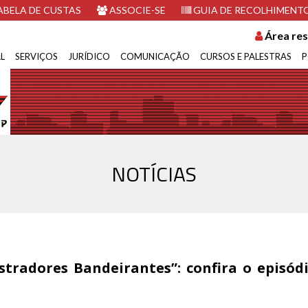
BELA DE CUSTAS
ASSOCIE-SE
GUIA DE RECOLHIMENT
Área res
L
SERVIÇOS
JURÍDICO
COMUNICAÇÃO
CURSOS E PALESTRAS
P
NOTÍCIAS
tradores Bandeirantes”: confira o episód