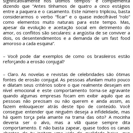
significativamente nos últimos tempos” e complementa
dizendo que “Antes tínhamos de quatro a cinco estágios
entre a paquera e o casamento. Este número triplicou, basta
considerarmos o verbo “ficar” e o quase indecifrável “rolo”
como elementos muito naturais para este tempo. Mas,
apesar da evolução e aceitação social em detrimento do
amor, os conflitos são seculares: a angústia de se conviver a
dois, os desentendimentos e a demanda de um fast food
amoroso a cada esquina”.
– Você pode dar exemplos de como os brasileiros estão
reforçando a erosão conjugal?
– Claro. As novelas e revistas de celebridades são ótimas
fontes de erosão conjugal. As pessoas afunilam muito pouco
e dilatam seus critérios sobre o que realmente desejam em
nível emocional e este comportamento torna-se agravante
quando algumas empresas focam em exibir aquilo que as
pessoas não precisam ou não querem e ainda assim, as
fazem enlouquecer atrás deste tipo de conteúdo. Você
consegue entender que ninguém deseja a infidelidade, mas
há quem torça pela amante na trama das oito? A mocinha
deveria ser o alvo, mas a vilã quase sempre dita
comportamento. E não basta zapear, quase todos os canais