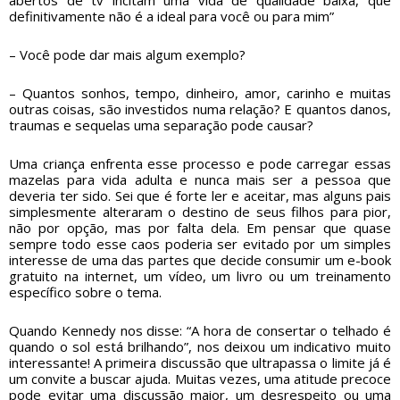
abertos de tv incitam uma vida de qualidade baixa, que
definitivamente não é a ideal para você ou para mim”
– Você pode dar mais algum exemplo?
– Quantos sonhos, tempo, dinheiro, amor, carinho e muitas
outras coisas, são investidos numa relação? E quantos danos,
traumas e sequelas uma separação pode causar?
Uma criança enfrenta esse processo e pode carregar essas
mazelas para vida adulta e nunca mais ser a pessoa que
deveria ter sido. Sei que é forte ler e aceitar, mas alguns pais
simplesmente alteraram o destino de seus filhos para pior,
não por opção, mas por falta dela. Em pensar que quase
sempre todo esse caos poderia ser evitado por um simples
interesse de uma das partes que decide consumir um e-book
gratuito na internet, um vídeo, um livro ou um treinamento
específico sobre o tema.
Quando Kennedy nos disse: “A hora de consertar o telhado é
quando o sol está brilhando”, nos deixou um indicativo muito
interessante! A primeira discussão que ultrapassa o limite já é
um convite a buscar ajuda. Muitas vezes, uma atitude precoce
pode evitar uma discussão maior, um desrespeito ou uma