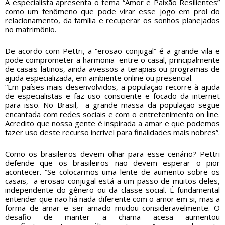
A especialista apresenta o tema “Amor e Paixão Resilientes”
como um fenômeno que pode virar esse jogo em prol do
relacionamento, da família e recuperar os sonhos planejados
no matrimônio.
De acordo com Pettri, a “erosão conjugal” é a grande vilã e
pode comprometer a harmonia entre o casal, principalmente
de casais latinos, ainda avessos a terapias ou programas de
ajuda especializada, em ambiente online ou presencial.
“Em países mais desenvolvidos, a população recorre à ajuda
de especialistas e faz uso consciente e focado da internet
para isso. No Brasil, a grande massa da população segue
encantada com redes sociais e com o entretenimento on line.
Acredito que nossa gente é inspirada a amar e que podemos
fazer uso deste recurso incrível para finalidades mais nobres”.
Como os brasileiros devem olhar para esse cenário? Pettri
defende que os brasileiros não devem esperar o pior
acontecer. “Se colocarmos uma lente de aumento sobre os
casais, a erosão conjugal está a um passo de muitos deles,
independente do gênero ou da classe social. É fundamental
entender que não há nada diferente com o amor em si, mas a
forma de amar e ser amado mudou consideravelmente. O
desafio de manter a chama acesa aumentou