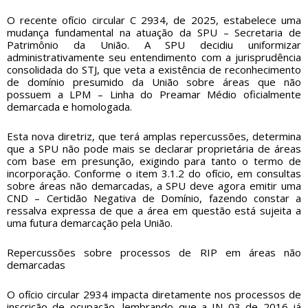
O recente ofício circular C 2934, de 2025, estabelece uma
mudança fundamental na atuação da SPU – Secretaria de
Patrimônio da União. A SPU decidiu uniformizar
administrativamente seu entendimento com a jurisprudência
consolidada do STJ, que veta a existência de reconhecimento
de domínio presumido da União sobre áreas que não
possuem a LPM – Linha do Preamar Médio oficialmente
demarcada e homologada.
Esta nova diretriz, que terá amplas repercussões, determina
que a SPU não pode mais se declarar proprietária de áreas
com base em presunção, exigindo para tanto o termo de
incorporação. Conforme o item 3.1.2 do ofício, em consultas
sobre áreas não demarcadas, a SPU deve agora emitir uma
CND – Certidão Negativa de Domínio, fazendo constar a
ressalva expressa de que a área em questão está sujeita a
uma futura demarcação pela União.
Repercussões sobre processos de RIP em áreas não
demarcadas
O ofício circular 2934 impacta diretamente nos processos de
inscrição de ocupação, lembrando que a IN 03 de 2016 já