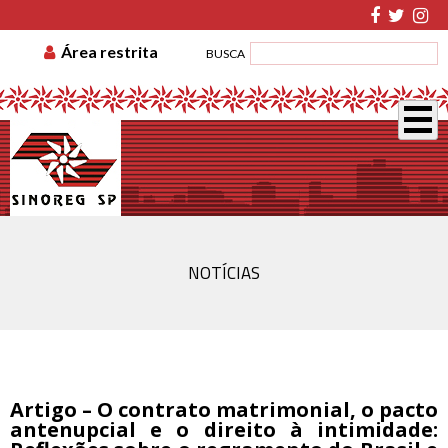
TABELA DE CUSTAS
ASSOCIE-SE
GUIA DE
Área restrita
BUSCA
RECOLHIMENTO
DISSÍDIO COLETIVO
NOTÍCIAS
Artigo – O contrato matrimonial, o pacto
antenupcial e o direito à intimidade: