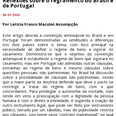
Reflexões sobre o regramento do Brasil e
de Portugal
06-01-2026
Por Letícia Franco Maculan Assumpção
Este artigo aborda a convenção antenupcial no Brasil e em
Portugal. Foram demonstradas as similitudes e diferenças
nos dois países sobre o tema, com foco principal na
necessidade de definir o regime de bens a vigorar no
casamento. Demonstra-se que o objetivo da convenção
antenupcial é estabelecer o regime de bens que vigorará no
casamento, mas em Portugal são admitidas outras cláusulas,
estranhas ao regime de bens e mesmo cláusulas sobre
questões pessoais, não patrimoniais. No Brasil há discussão
sobre a possibilidade de cláusulas não patrimoniais, sendo
que a maior parte da doutrina defende que deve o pacto se
restringir a tratar do regime de bens, com o que
concordamos. Para privilegiar a autonomia da vontade, mas
tendo em vista a preocupação com a dignidade da pessoa
humana e com o direito à intimidade, é sugerida a criação de
outro instrumento legal, que pode ser feito por instrumento
público, lavrado por um tabelião, mas de publicidade restrita
aos cônjuges, cujo nome seria “contrato matrimonial”, no qual