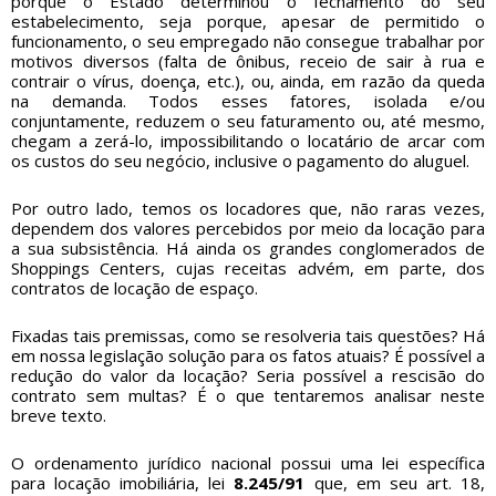
porque o Estado determinou o fechamento do seu
estabelecimento, seja porque, apesar de permitido o
funcionamento, o seu empregado não consegue trabalhar por
motivos diversos (falta de ônibus, receio de sair à rua e
contrair o vírus, doença, etc.), ou, ainda, em razão da queda
na demanda. Todos esses fatores, isolada e/ou
conjuntamente, reduzem o seu faturamento ou, até mesmo,
chegam a zerá-lo, impossibilitando o locatário de arcar com
os custos do seu negócio, inclusive o pagamento do aluguel.
Por outro lado, temos os locadores que, não raras vezes,
dependem dos valores percebidos por meio da locação para
a sua subsistência. Há ainda os grandes conglomerados de
Shoppings Centers, cujas receitas advém, em parte, dos
contratos de locação de espaço.
Fixadas tais premissas, como se resolveria tais questões? Há
em nossa legislação solução para os fatos atuais? É possível a
redução do valor da locação? Seria possível a rescisão do
contrato sem multas? É o que tentaremos analisar neste
breve texto.
O ordenamento jurídico nacional possui uma lei específica
para locação imobiliária, lei
8.245/91
que, em seu art. 18,