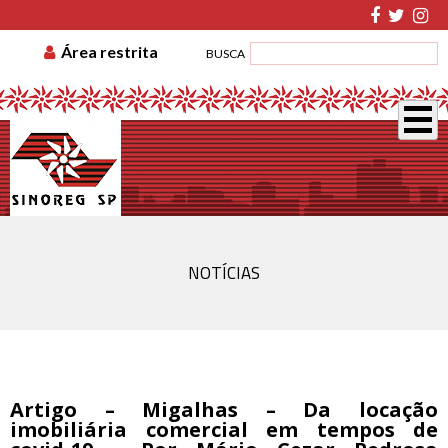
TABELA DE CUSTAS
ASSOCIE-SE
GUIA DE
Área restrita
BUSCA
RECOLHIMENTO
DISSÍDIO COLETIVO
NOTÍCIAS
Artigo – Migalhas – Da locação
imobiliária comercial em tempos de