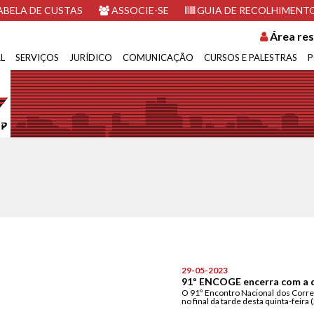
BELA DE CUSTAS
ASSOCIE-SE
GUIA DE RECOLHIMENT
Área res
L
SERVIÇOS
JURÍDICO
COMUNICAÇÃO
CURSOS E PALESTRAS
P
29-05-2023
91º ENCOGE encerra com a d
O 91º Encontro Nacional dos Corr
no final da tarde desta quinta-feira 