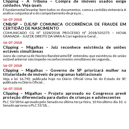
Clipping – A Tribuna – Compra de imóveis usados exige
cuidados. Veja quais
É fundamental levantar bem todos os documentos, como a certidão vintenária A
análise conjuntural e do comportamento de preços...
16-07-2018
CNB/SP – DJE/SP COMUNICA OCORRÊNCIA DE FRAUDE EM
CERTIDÃO DE NASCIMENTO
COMUNICADO CG Nº 1328/2018 PROCESSO Nº 2018/101375 – NOVA
GRANADA – JUIZ DE DIREITO DA VARA A Corregedoria Geral...
16-07-2018
Clipping – Migalhas – Juiz reconhece existência de uniões
estáveis simultâneas
Juízo da comarca de Núcleo Bandeirante/DF entendeu que existência de união
estável anterior não impede reconhecimento simultâneo de segunda...
16-07-2018
Clipping – Migalhas – Governo de SP priorizará mulher na
titularidade de imóveis de programas habitacionais
Veja a lei 16.792, publicada hoje no Diário Oficial Uma lei do Estado de SP,
publicada no Diário Oficial...
16-07-2018
Clipping – Migalhas – Projeto aprovado no Congresso prevê
proteção diferenciada para dados de crianças e adolescentes
PLC 53/18 foi aprovado pelo Senado na última terça-feira, 10 No último dia 10, o
Senado aprovou o PLC 53/18,...